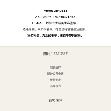
長時間看不膩長時間用不煩長時間陪伴，卻不打擾 這也是為什麼越來越多人開
果想
About LEMUSÉE
始在意材質與留白，而不是流行。 材質，比風格更誠實 天然石材的紋理、織品
紅色等。 善用收納打造大空間 衛浴空間
A Quiet Life, Beautifully Lived.
的柔軟層次， 會隨著時間慢慢被感受，而不是被消耗。 這種慢慢變熟悉的過
例如
LEMUSÉE 以法式生活美學為靈感，
程，本身就是療癒。 LEMUSÉE 的選擇 我們相信，好的居家物件， 是在你最
不想
透過床寢、家飾與香氛，打造值得慢慢生活的家。
疲憊的時候，默默陪你安靜下來。 Q：什麼樣的居家商品最有療癒感？ A：觸感
讓空間看起來
我們相信，真正的奢華，來自平靜與留白。
溫潤、色調柔和、 能長期使用且不造成視覺疲勞的物件。
節決定品質。 像是浴巾、肥
能為衛浴空間增
擺放綠色植物： 在衛浴空間
關於 LEMUSÉE
空氣的作用。 不過，由於衛
耐潮濕的
關於品牌
空氣當然也要香香
關於公司企業
間增添香氣，
會員制度
氛蠟燭組 擺放收納品： 不同風格的收納配件，
品牌合作
格。 無論是喜歡簡約風格的現代人，還是追求浪漫氛圍的浪漫主義者， 都可以
透過軟裝元素
理石衛浴四件組 
顧客服務
廓， 雲霧灰的大理石紋理，更添一份法式浪漫。 Blanc Marbre SET 霧白大理
石衛浴四件組 簡約而不失雅