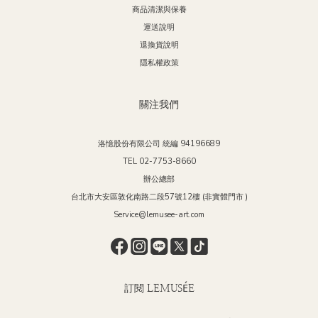
商品清潔與保養
質
運送說明
Trave
退換貨說明
設計，彰顯極致優
隱私權政策
Bathroom
關注我們
生活的極致體驗。 象
不失獨特
將衛浴空間
洛憶股份有限公司 統編 94196689
在軟裝的
TEL 02-7753-8660
吧！ 更多精彩內容、優惠資訊： 歡迎加入LEMUSÉE 居家博物館的官方 FB、
辦公總部
台北市大安區敦化南路二段57號12樓 (非實體門市 )
Service@lemusee-art.com
訂閱 LEMUSÉE