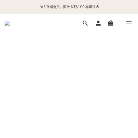
加入官網會員，開啟 NT$100 專屬禮遇
每日 24:00 前下單，現貨商品隔日出貨
加入官方 LINE，領取 NT$200 購物金
每日 24:00 前下單，現貨商品隔日出貨