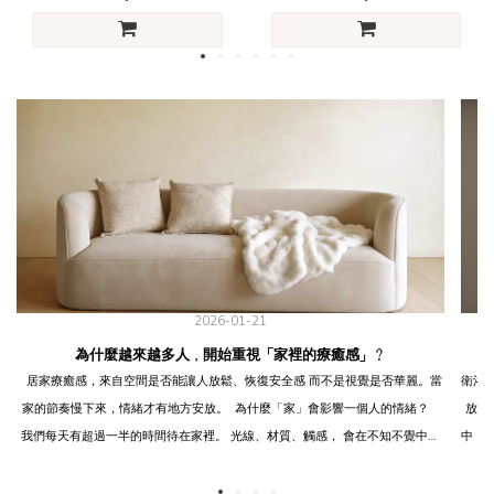
2026-01-21
為什麼越來越多人，開始重視「家裡的療癒感」？
居家療癒感，來自空間是否能讓人放鬆、恢復安全感 而不是視覺是否華麗。當
衛浴空間是每
家的節奏慢下來，情緒才有地方安放。 為什麼「家」會影響一個人的情緒？
放鬆氛圍， 不僅能提升生活品質，
我們每天有超過一半的時間待在家裡。 光線、材質、觸感， 會在不知不覺中影
中，無論是
響呼吸、心跳與專注力。 當空間過度刺激，大腦其實從未真正休息。 療癒不是
間！ 用色彩打造舒適空間 其實衛浴空間的色彩會影響人的心情， 一般來說，
裝飾，而是「被長時間使用也不疲勞」 真正的療癒感，不是拍照好看，而是：
使用