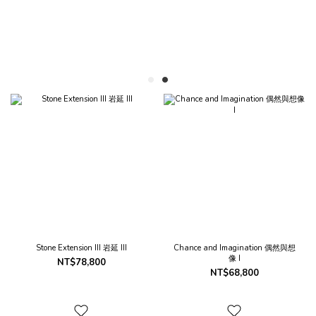
Stone Extension III 岩延 III
Chance and Imagination 偶然與想
像 I
NT$78,800
NT$68,800