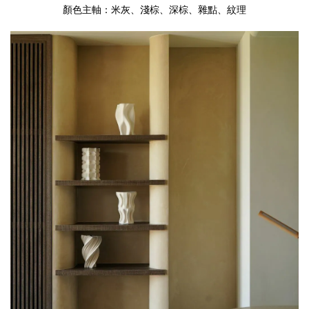
顏色主軸：米灰、淺棕、深棕、雜點、紋理