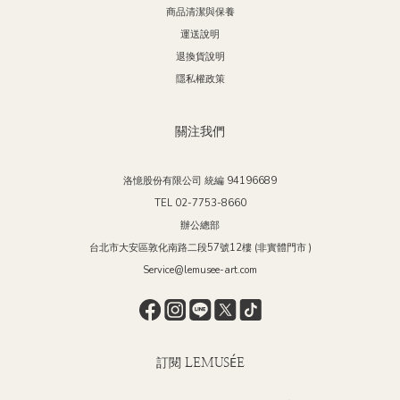
商品清潔與保養
質
運送說明
Trave
退換貨說明
設計，彰顯極致優
隱私權政策
Bathroom
關注我們
生活的極致體驗。 象
不失獨特
將衛浴空間
洛憶股份有限公司 統編 94196689
在軟裝的
TEL 02-7753-8660
吧！ 更多精彩內容、優惠資訊： 歡迎加入LEMUSÉE 居家博物館的官方 FB、
辦公總部
台北市大安區敦化南路二段57號12樓 (非實體門市 )
Service@lemusee-art.com
訂閱 LEMUSÉE