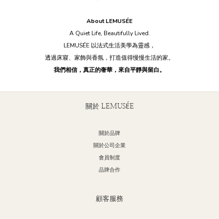
長時間看不膩長時間用不煩長時間陪伴，卻不打擾 這也是為什麼越來越多人開
果想
About LEMUSÉE
始在意材質與留白，而不是流行。 材質，比風格更誠實 天然石材的紋理、織品
紅色等。 善用收納打造大空間 衛浴空間
A Quiet Life, Beautifully Lived.
的柔軟層次， 會隨著時間慢慢被感受，而不是被消耗。 這種慢慢變熟悉的過
例如
LEMUSÉE 以法式生活美學為靈感，
程，本身就是療癒。 LEMUSÉE 的選擇 我們相信，好的居家物件， 是在你最
不想
透過床寢、家飾與香氛，打造值得慢慢生活的家。
疲憊的時候，默默陪你安靜下來。 Q：什麼樣的居家商品最有療癒感？ A：觸感
讓空間看起來
我們相信，真正的奢華，來自平靜與留白。
溫潤、色調柔和、 能長期使用且不造成視覺疲勞的物件。
節決定品質。 像是浴巾、肥
能為衛浴空間增
擺放綠色植物： 在衛浴空間
關於 LEMUSÉE
空氣的作用。 不過，由於衛
耐潮濕的
關於品牌
空氣當然也要香香
關於公司企業
間增添香氣，
會員制度
氛蠟燭組 擺放收納品： 不同風格的收納配件，
品牌合作
格。 無論是喜歡簡約風格的現代人，還是追求浪漫氛圍的浪漫主義者， 都可以
透過軟裝元素
理石衛浴四件組 
顧客服務
廓， 雲霧灰的大理石紋理，更添一份法式浪漫。 Blanc Marbre SET 霧白大理
石衛浴四件組 簡約而不失雅