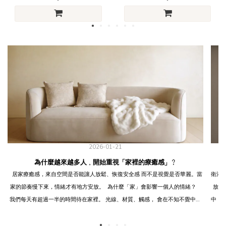
2026-01-21
為什麼越來越多人，開始重視「家裡的療癒感」？
居家療癒感，來自空間是否能讓人放鬆、恢復安全感 而不是視覺是否華麗。當
衛浴空間是每
家的節奏慢下來，情緒才有地方安放。 為什麼「家」會影響一個人的情緒？
放鬆氛圍， 不僅能提升生活品質，
我們每天有超過一半的時間待在家裡。 光線、材質、觸感， 會在不知不覺中影
中，無論是
響呼吸、心跳與專注力。 當空間過度刺激，大腦其實從未真正休息。 療癒不是
間！ 用色彩打造舒適空間 其實衛浴空間的色彩會影響人的心情， 一般來說，
裝飾，而是「被長時間使用也不疲勞」 真正的療癒感，不是拍照好看，而是：
使用