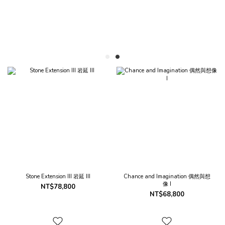
Stone Extension III 岩延 III
Chance and Imagination 偶然與想
像 I
NT$78,800
NT$68,800