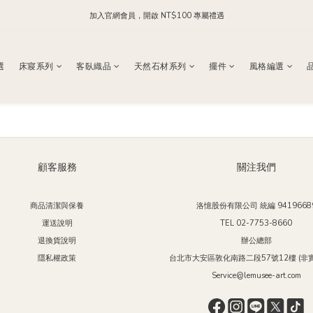
加入官網會員，開啟 NT$100 專屬禮遇
每日 24:00 前下單，現貨商品隔日出貨
加入官方 LINE，領取 NT$200 購物金
選
床寢系列
客臥織品
天然石材系列
擺件
風格編選
每日 24:00 前下單，現貨商品隔日出貨
顧客服務
關注我們
商品清潔與保養
洛憶股份有限公司 統編 9419668
運送說明
TEL 02-7753-8660
退換貨說明
辦公總部
隱私權政策
台北市大安區敦化南路二段57號12樓 (非實
Service@lemusee-art.com