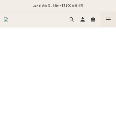
加入官網會員，開啟 NT$100 專屬禮遇
每日 24:00 前下單，現貨商品隔日出貨
加入官方 LINE，領取 NT$200 購物金
每日 24:00 前下單，現貨商品隔日出貨