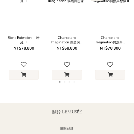
Stone Extension III 岩
Chance and
Chance and
延 III
Imagination 偶然與想
Imagination偶然與想
像 I
像 II
NT$78,800
NT$68,800
NT$78,800
關於 LEMUSÉE
關於品牌