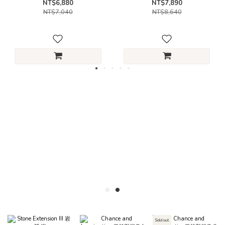
NT$6,880
NT$7,890
NT$7,040
NT$8,640
Sold out