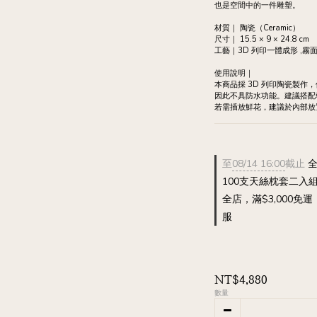
也是空間中的一件雕塑。
材質｜ 陶瓷（Ceramic）
尺寸｜ 15.5 × 9 × 24.8 cm
工藝｜3D 列印一體成形 ,
使用說明｜
本商品採 3D 列印陶瓷製作
因此不具防水功能。建議搭配
若需插放鮮花，建議於內部放
至
08/14 16:00
截止
全
100支天絲枕套二入組 
全店，滿$3,000
服
NT$4,880
數量