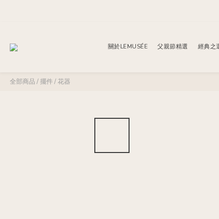
關於LEMUSÉE
父親節精選
經典之
全部商品
/
擺件
/
花器