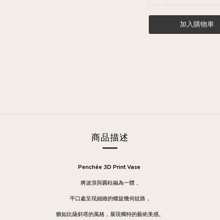
加入購物車
商品描述
Penchée 3D Print Vase
將波浪與圓柱融為一體，
平口處呈現細緻的螺旋幾何紋路，
猶如比薩斜塔的風格，展現獨特的藝術美感。