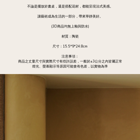
不論是擺放於書桌，還是搭配花材，都能呈現法式美感。
讓藝術成為生活的一部分，帶來寧靜美好。
(3D商品均無上釉與防水)
材質：陶瓷
尺寸：15.5*9*24.8cm
注意事項：
商品之丈量尺寸與實際尺寸有些許誤差，一般於±3公分之內皆屬正常
燈光、螢幕顯示等原因可能會有色差，以實物為準