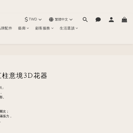
$
TWD
繁體中文
品牌配件
藝廊
顧客服務
生活選讀
立即購買
圓直柱意境3D花器
斜」
，
形。
層次；
滿張力，
。