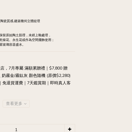
霧面陶瓷質感,建築幾何立體紋理
，保留原始陶土肌理，未經上釉處理，
乾燥花、永生花或作為空間擺飾使用；
置玻璃容器盛水。
店，7月專屬 滿額累贈禮｜$7,800 贈
奶霧金/霧鈦灰 顏色隨機 (原價$2,280)
免運｜免退貨運費｜7天鑑賞期｜即時真人客
查看更多