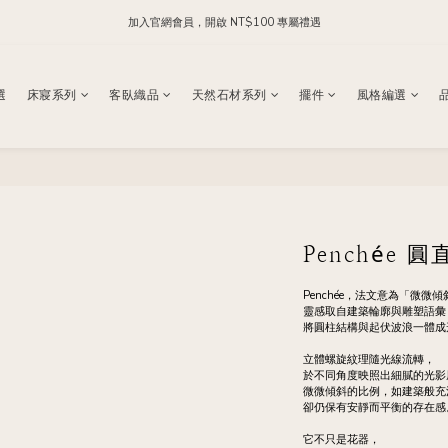
每日 24:00 前下單，現貨商品隔日出貨
加入官方 LINE，領取 NT$200 購物金
每日 24:00 前下單，現貨商品隔日出貨
選
床寢系列
客臥織品
天然石材系列
擺件
風格編選
Penchée 
Penchée，法文意為「微微傾
靈感取自建築輪廓與雕塑語彙
將圓柱結構與起伏波浪一體成
立體螺旋紋理隨光線流轉，
於不同角度映照出細膩的光影
微微傾斜的比例，如建築般充
卻仍保有安靜而平衡的存在感
它不只是花器，