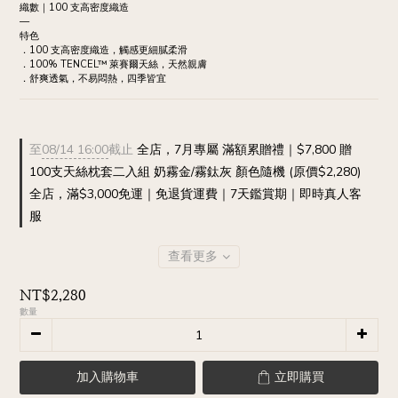
織數｜100 支高密度織造
—
特色
．100 支高密度織造，觸感更細膩柔滑
．100% TENCEL™ 萊賽爾天絲，天然親膚
．舒爽透氣，不易悶熱，四季皆宜
至
08/14 16:00
截止
全店，7月專屬 滿額累贈禮｜$7,800 贈
100支天絲枕套二入組 奶霧金/霧鈦灰 顏色隨機 (原價$2,280)
全店，滿$3,000免運｜免退貨運費｜7天鑑賞期｜即時真人客
服
查看更多
NT$2,280
數量
加入購物車
立即購買