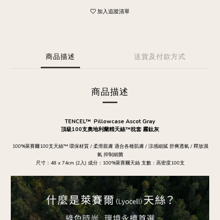
加入追蹤清單
商品描述
送貨及付款方式
商品描述
TENCEL™ Pillowcase Ascot Gray
頂級100支奧地利蘭精天絲™枕套 霧鈦灰
100%萊賽爾100支天絲™ 環保材質 / 柔滑親膚 適合各種肌膚 / 涼感細膩 舒爽透氣 / 釋放濕
氣 抑制細菌
48 x 74cm (2
)
100%
100
尺寸：
入
成分：
萊賽爾天絲
支數：高密度
支