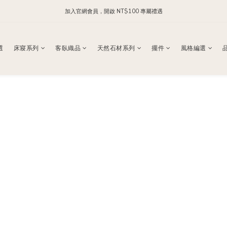
加入官網會員，開啟 NT$100 專屬禮遇
每日 24:00 前下單，現貨商品隔日出貨
加入官方 LINE，領取 NT$200 購物金
選
床寢系列
客臥織品
天然石材系列
擺件
風格編選
每日 24:00 前下單，現貨商品隔日出貨