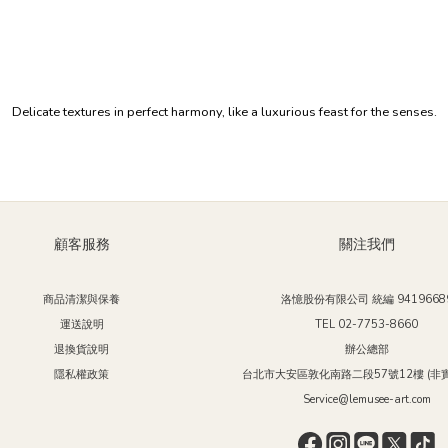
Delicate textures in perfect harmony, like a luxurious feast for the senses.
顧客服務
關注我們
商品清潔與保養
洛憶股份有限公司 統編 9419668
運送說明
TEL 02-7753-8660
退換貨說明
辦公總部
隱私權政策
台北市大安區敦化南路二段57號12樓 (非實
Service@lemusee-art.com