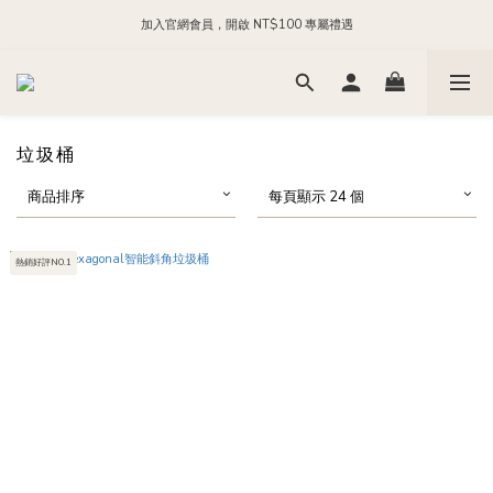
加入官網會員，開啟 NT$100 專屬禮遇
每日 24:00 前下單，現貨商品隔日出貨
加入官方 LINE，領取 NT$200 購物金
每日 24:00 前下單，現貨商品隔日出貨
垃圾桶
商品排序
每頁顯示 24 個
熱銷好評NO.1