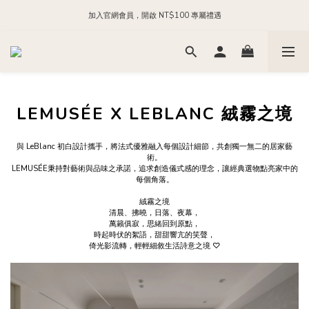
加入官網會員，開啟 NT$100 專屬禮遇
每日 24:00 前下單，現貨商品隔日出貨
加入官方 LINE，領取 NT$200 購物金
每日 24:00 前下單，現貨商品隔日出貨
LEMUSÉE X LEBLANC 絨霧之境
與 LeBlanc 初白設計攜手，將法式優雅融入每個設計細節，共創獨一無二的居家藝
術。
LEMUSÉE秉持對藝術與品味之承諾，追求創造儀式感的理念，讓經典選物點亮家中的
每個角落。
絨霧之境
清晨、拂曉，日落、夜幕，
萬籟俱寂，思緒回到原點，
時起時伏的絮語，甜甜響亢的笑聲，
倚光影流轉，輕輕細敘生活詩意之境 ♡