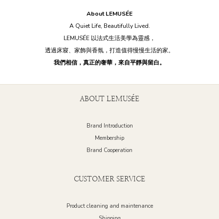
長時間看不膩長時間用不煩長時間陪伴，卻不打擾 這也是為什麼越來越多人開
果想
About LEMUSÉE
始在意材質與留白，而不是流行。 材質，比風格更誠實 天然石材的紋理、織品
紅色等。 善用收納打造大空間 衛浴空間
A Quiet Life, Beautifully Lived.
的柔軟層次， 會隨著時間慢慢被感受，而不是被消耗。 這種慢慢變熟悉的過
例如
LEMUSÉE 以法式生活美學為靈感，
程，本身就是療癒。 LEMUSÉE 的選擇 我們相信，好的居家物件， 是在你最
不想
透過床寢、家飾與香氛，打造值得慢慢生活的家。
疲憊的時候，默默陪你安靜下來。 Q：什麼樣的居家商品最有療癒感？ A：觸感
讓空間看起來
我們相信，真正的奢華，來自平靜與留白。
溫潤、色調柔和、 能長期使用且不造成視覺疲勞的物件。
節決定品質。 像是浴巾、肥
能為衛浴空間增
擺放綠色植物： 在衛浴空間
ABOUT LEMUSÉE
空氣的作用。 不過，由於衛
耐潮濕的
Brand Introduction
空氣當然也要香香
Membership
間增添香氣，
Brand Cooperation
氛蠟燭組 擺放收納品： 不同風格的收納配件，
格。 無論是喜歡簡約風格的現代人，還是追求浪漫氛圍的浪漫主義者， 都可以
透過軟裝元素
CUSTOMER SERVICE
理石衛浴四件組 
廓， 雲霧灰的大理石紋理，更添一份法式浪漫。 Blanc Marbre SET 霧白大理
Product cleaning and maintenance
石衛浴四件組 簡約而不失雅
Shipping