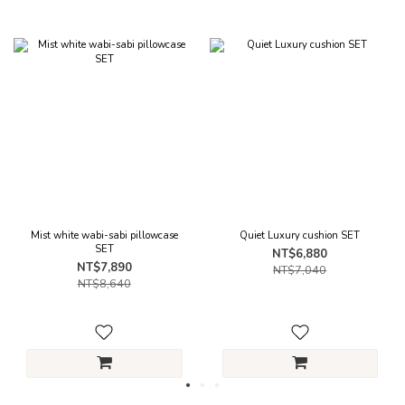
Mist white wabi-sabi pillowcase
Quiet Luxury cushion SET
SET
NT$6,880
NT$7,890
NT$7,040
NT$8,640