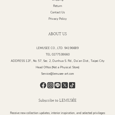
質
Return
Trave
Contact Us
設計，彰顯極致優
Privacy Policy
Bathroom
ABOUT US
生活的極致體驗。 象
不失獨特
將衛浴空間
LEMUSEE CO., LTD. 94196689
在軟裝的
TEL 0277538660
吧！ 更多精彩內容、優惠資訊： 歡迎加入LEMUSÉE 居家博物館的官方 FB、
ADDRESS 12F., No. 57, Sec. 2, Dunhua S. Rd., Da’an Dist., Taipei City
Head Office (Not a Physical Store)
Service@lemusee-art.com
Subscribe to LEMUSÉE
Receive new collection updates, interior inspiration, and selected privileges