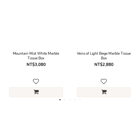
Mountain Mist White Marble
Veins of Light Beige Marble Tissue
Tissue Box
Box
NT$3,080
NT$2,880