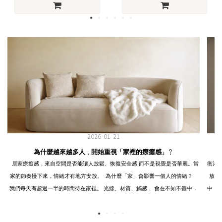
2026-01-21
為什麼越來越多人，開始重視「家裡的療癒感」？
居家療癒感，來自空間是否能讓人放鬆、恢復安全感 而不是視覺是否華麗。當
衛浴空間是每
家的節奏慢下來，情緒才有地方安放。 為什麼「家」會影響一個人的情緒？
放鬆氛圍， 不僅能提升生活品質，
我們每天有超過一半的時間待在家裡。 光線、材質、觸感， 會在不知不覺中影
中，無論是
響呼吸、心跳與專注力。 當空間過度刺激，大腦其實從未真正休息。 療癒不是
間！ 用色彩打造舒適空間 其實衛浴空間的色彩會影響人的心情， 一般來說，
裝飾，而是「被長時間使用也不疲勞」 真正的療癒感，不是拍照好看，而是：
使用