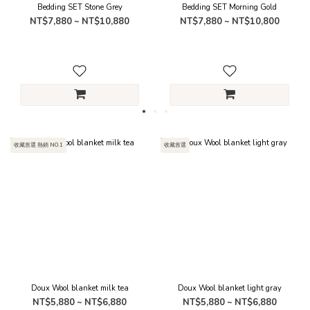
Bedding SET Stone Grey
Bedding SET Morning Gold
NT$7,880 ~ NT$10,880
NT$7,880 ~ NT$10,800
收藏首選 熱銷 NO.1
收藏首選
Doux Wool blanket milk tea
Doux Wool blanket light gray
NT$5,880 ~ NT$6,880
NT$5,880 ~ NT$6,880