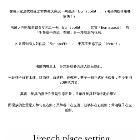
在教大家法式禮儀之前先教大家說一句法語「Bon appétit！」（法語的祝你用餐
愉快！）
法國人在吃飯前都會互相說一句「Bon appétit！」，其實「Bon appétit！」與
「謝飯禱告儀式」有關，是一種深深的祝福。
如果遇到有人對你說「Bon appétit！」，千萬不要忘了說「 Merci！」。
法國的餐桌上，各式各樣餐具讓人眼花撩亂。
光是杯子就有水杯、紅酒杯、白酒杯、香檳杯，甚至一頓正式的法國餐，至少要用
20幾把刀叉。
其實，餐具的擺放位置是引導用餐，且每種餐具都有特定的用途，
而擺放的位置是刀和勺在右側；叉和餐巾在左側；玻璃杯在右前側；黃油碟子在左
前側。