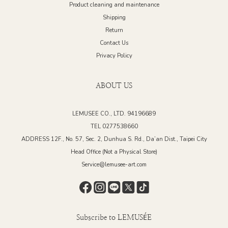
Product cleaning and maintenance
Shipping
Return
Contact Us
Privacy Policy
ABOUT US
LEMUSEE CO., LTD. 94196689
TEL 0277538660
ADDRESS 12F., No. 57, Sec. 2, Dunhua S. Rd., Da’an Dist., Taipei City
Head Office (Not a Physical Store)
Service@lemusee-art.com
Subscribe to LEMUSÉE