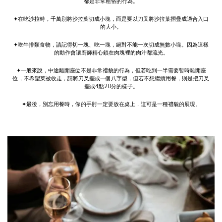
都是非常粗俗的行為。
✦在吃沙拉時，千萬別將沙拉葉切成小塊，而是要以刀叉將沙拉葉摺疊成適合入口
的大小。
✦吃牛排類食物，請記得切一塊、吃一塊，絕對不能一次切成無數小塊。因為這樣
的動作會讓廚師精心鎖在肉塊裡的肉汁都流光。
✦一般來說，中途離開座位不是非常禮貌的行為，但若吃到一半需要暫時離開座
位，不希望菜被收走，請將刀叉擺成一個八字型，但若不想繼續用餐，則是把刀叉
擺成4點20分的樣子。
✦最後，別忘用餐時，你的手肘一定要放在桌上，這可是一種禮貌的展現。