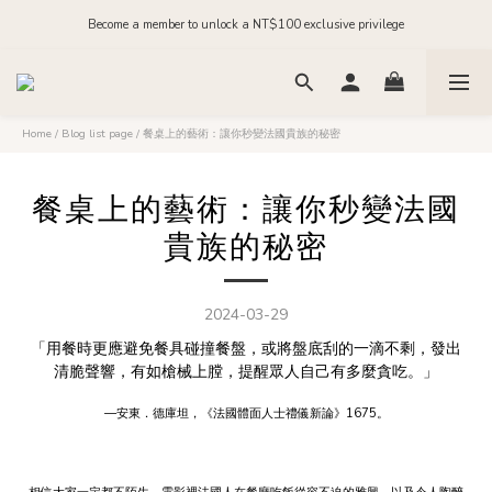
Order before midnight for next-day dispatch on in-stock items
Join our official LINE and receive NT$200 in store credit
Order before midnight for next-day dispatch on in-stock items
Home
/
Blog list page
/
餐桌上的藝術：讓你秒變法國貴族的秘密
餐桌上的藝術：讓你秒變法國
貴族的秘密
2024-03-29
「用餐時更應避免餐具碰撞餐盤，或將盤底刮的一滴不剩，發出
清脆聲響，有如槍械上膛，提醒眾人自己有多麼貪吃。」
—安東．德庫坦，《法國體面人士禮儀新論》1675。