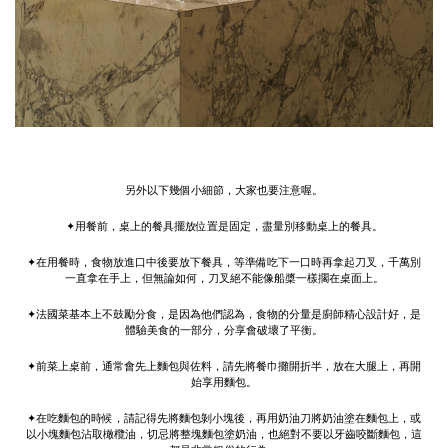
另外以下幾個小細節，大家也要注意喔。
✦用餐前，桌上的餐具擺放位置是固定，盡量別移動桌上的餐具。
✦在用餐時，食物放進口中後要放下餐具，等準備吃下一口時再拿起刀叉，千萬別
一直拿在手上，但無論如何，刀叉絕不能像船槳一樣擱在桌面上。
✦法國菜基本上不鼓勵分食，是因為他們認為，食物的分量是廚師精心設計好，是
體驗美食的一部分，分享會破壞了平衡。
✦前菜上桌前，通常會先上麵包與佐料，請先將餐巾攤開折半，放在大腿上，再開
始享用麵包。
✦在吃麵包的時候，請記得先將麵包剝小塊後，再用奶油刀將奶油塗在麵包上，或
以小塊麵包沾取橄欖油，切忌將整塊麵包塗奶油，也絕對不要以牙齒咬斷麵包，這