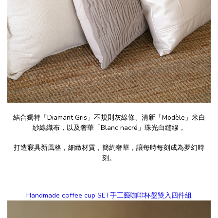
結合獨特「Diamant Gris」不規則灰線條、清新「Modèle」米白
紗線織布，以及奢華「Blanc nacré」珠光白縫線，
打造寢具新風格，細緻材質，簡約奢華，讓每時每刻成為夢幻時
刻。
Handmade coffee cup SET手工藝咖啡杯盤雙入四件組