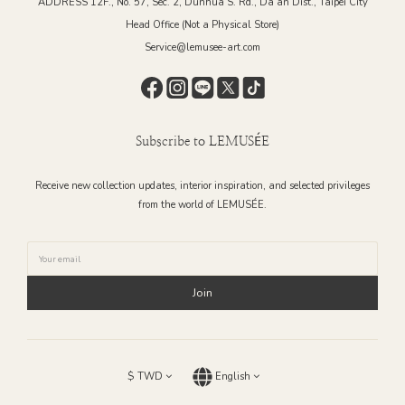
ADDRESS 12F., No. 57, Sec. 2, Dunhua S. Rd., Da’an Dist., Taipei City
Head Office (Not a Physical Store)
Service@lemusee-art.com
Subscribe to LEMUSÉE
Receive new collection updates, interior inspiration, and selected privileges
from the world of LEMUSÉE.
Join
$
TWD
English