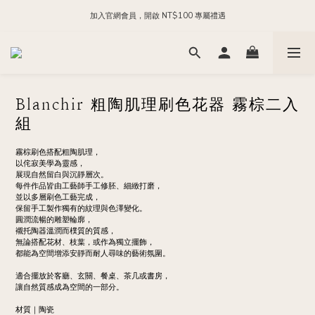
加入官網會員，開啟 NT$100 專屬禮遇
每日 24:00 前下單，現貨商品隔日出貨
加入官方 LINE，領取 NT$200 購物金
每日 24:00 前下單，現貨商品隔日出貨
Blanchir 粗陶肌理刷色花器 霧棕二入
組
霧棕刷色搭配粗陶肌理，
以侘寂美學為靈感，
展現自然留白與沉靜層次。
每件作品皆由工藝師手工修胚、細緻打磨，
並以多層刷色工藝完成，
保留手工製作獨有的紋理與色澤變化。
圓潤流暢的雕塑輪廓，
襯托陶器溫潤而樸質的質感，
無論搭配花材、枝葉，或作為獨立擺飾，
都能為空間增添安靜而耐人尋味的藝術氛圍。
適合擺放於客廳、玄關、餐桌、茶几或書房，
讓自然質感成為空間的一部分。
材質｜陶瓷