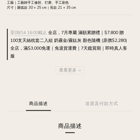
工藝｜工藝師手工修胚、打磨、手工刷色
尺寸｜圓弧款 30 × 25 cm｜長款 21 × 35 cm
至
08/14 16:00
截止
全店，7月專屬 滿額累贈禮｜$7,800 贈
100支天絲枕套二入組 奶霧金/霧鈦灰 顏色隨機 (原價$2,280)
全店，滿$3,000免運｜免退貨運費｜7天鑑賞期｜即時真人客
服
查看更多
商品描述
送貨及付款方式
商品描述