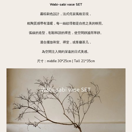
Wabi-sabi vase SET
霧棕刷色設計，法式侘寂風格呈現，
粗陶質感帶有溫暖，每一絲紋理都是自然之美的映照。
弧線的造型，彰顯和諧的禪意，使空間靜謐而寧靜。
適合擺放和室、禪堂，或客廳茶几，
為空間注入簡約深遠的日式美感。
尺寸：middle 30*25cm | Tall 21*35cm