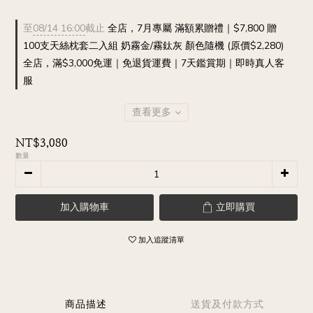
至
08/14 16:00
截止
全店，7月專屬 滿額累贈禮｜$7,800 贈
100支天絲枕套二入組 奶霧金/霧鈦灰 顏色隨機 (原價$2,280)
全店，滿$3,000免運｜免退貨運費｜7天鑑賞期｜即時真人客
服
查看更多
NT$3,080
數量
加入購物車
立即購買
加入追蹤清單
商品描述
送貨及付款方式