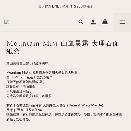
每日 24:00 前下單，現貨商品隔日出貨
每日 24:00 前下單，現貨商品隔日出貨
Mountain Mist 山嵐晨霧 大理石面
紙盒
如山嵐輕覆山巒，靜謐而純粹。
Mountain Mist 山嵐晨霧系列選用天然白色大理石，
由 LEMUSÉE 花蓮工坊悉心製作，
保留天然石脈與純淨紋理，
讓日常使用的面紙盒，
不只是生活用品，
更成為空間裡最安靜的一道風景。
材質｜石材源自花蓮稀有 天然白色大理石（Natural White Marble）
尺寸｜25 × 13.5 × 9 cm
購物保障｜石材類商品為易碎品，若商品於運送過程中受損，我們將立即為您更換
新品，安心無憂。