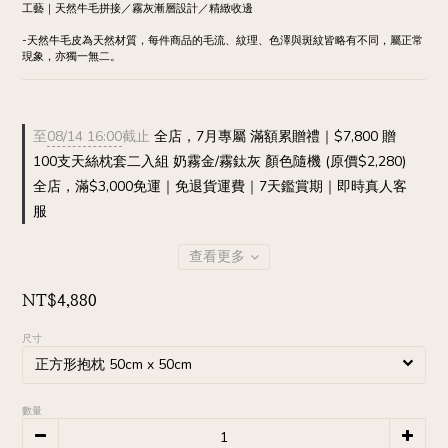
工藝｜天然牛毛拼接／霧灰漸層設計／精緻收邊
-天然牛毛皮為天然材質，每件商品的毛流、紋理、色澤與斑紋皆略有不同，屬正常
現象，亦獨一無二。
至
08/14 16:00
截止
全店，7月專屬 滿額累贈禮｜$7,800 贈
100支天絲枕套二入組 奶霧金/霧鈦灰 顏色隨機 (原價$2,280)
全店，滿$3,000免運｜免退貨運費｜7天鑑賞期｜即時真人客
服
查看更多
NT$4,880
尺寸
數量