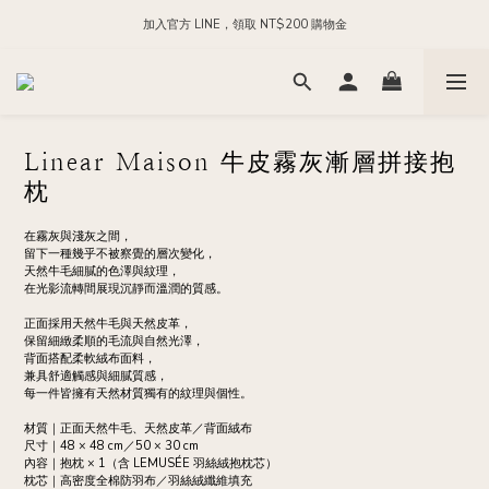
每日 24:00 前下單，現貨商品隔日出貨
加入官方 LINE，領取 NT$200 購物金
每日 24:00 前下單，現貨商品隔日出貨
Linear Maison 牛皮霧灰漸層拼接抱
枕
在霧灰與淺灰之間，
留下一種幾乎不被察覺的層次變化，
天然牛毛細膩的色澤與紋理，
在光影流轉間展現沉靜而溫潤的質感。
正面採用天然牛毛與天然皮革，
保留細緻柔順的毛流與自然光澤，
背面搭配柔軟絨布面料，
兼具舒適觸感與細膩質感，
每一件皆擁有天然材質獨有的紋理與個性。
材質｜正面天然牛毛、天然皮革／背面絨布
尺寸｜48 × 48 cm／50 × 30 cm
內容｜抱枕 × 1（含 LEMUSÉE 羽絲絨抱枕芯）
枕芯｜高密度全棉防羽布／羽絲絨纖維填充