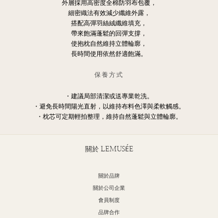
外層採用高密度全棉防羽布包覆，
細密織法有效減少纖維外露，
搭配高彈羽絲絨纖維填充，
帶來飽滿蓬鬆的回彈支撐，
使抱枕自然維持立體輪廓，
長時間使用依然舒適飽滿。
保養方式
・建議局部清潔或送專業乾洗。
・避免長時間陽光直射，以維持布料色澤與柔軟觸感。
・枕芯可定期輕拍整理，維持自然蓬鬆與立體輪廓。
關於 LEMUSÉE
關於品牌
關於公司企業
會員制度
品牌合作