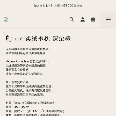
每日 24:00 前下單，現貨商品隔日出貨
加入官方 LINE，領取 NT$200 購物金
每日 24:00 前下單，現貨商品隔日出貨
Épure 柔絨抱枕 深栗棕
深栗棕擁有沉穩而內斂的暖棕色調，
帶來豐富的色彩層次與溫暖氛圍。
Velours Collection 訂製柔絨布料，
以細膩織造帶來柔軟親膚的觸感，
蓬鬆而富有份量感，
讓每一次倚靠都更加舒適自在。
如天然木質般沉靜，
在柔和光線中展現細膩而優雅的質感，
自然融入現代、法式與侘寂風格空間，
為居家增添安定而雋永的氛圍。
材質｜Velours Collection 訂製柔絨布料
尺寸｜45 × 45 cm
內容｜抱枕 × 1（含 LEMUSÉE 羽絲絨抱枕芯）
枕芯｜高密度全棉防羽布／羽絲絨纖維填充