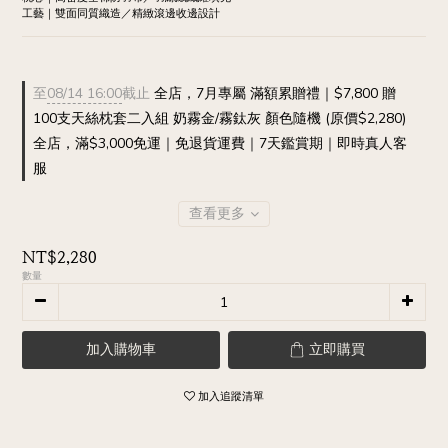
工藝｜雙面同質織造／精緻滾邊收邊設計
至
08/14 16:00
截止
全店，7月專屬 滿額累贈禮｜$7,800 贈
100支天絲枕套二入組 奶霧金/霧鈦灰 顏色隨機 (原價$2,280)
全店，滿$3,000免運｜免退貨運費｜7天鑑賞期｜即時真人客
服
查看更多
NT$2,280
數量
加入購物車
立即購買
加入追蹤清單