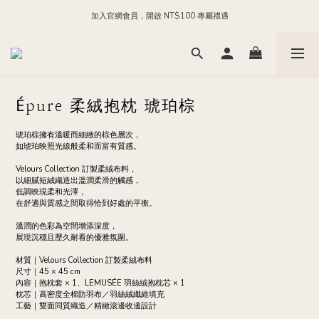
加入官網會員，開啟 NT$100 專屬禮遇
每日 24:00 前下單，現貨商品隔日出貨
加入官方 LINE，領取 NT$200 購物金
每日 24:00 前下單，現貨商品隔日出貨
Épure 柔絨抱枕 琥珀棕
琥珀棕擁有溫暖而細緻的棕色層次，
如琥珀映照光線般柔和而富有質感。
Velours Collection 訂製柔絨布料，
以細膩短絨織造出溫潤柔滑的觸感，
低調映現柔和光澤，
在舒適與質感之間取得恰到好處的平衡。
溫潤的色彩為空間增添深度，
展現沉穩且歷久耐看的優雅氛圍。
材質｜Velours Collection 訂製柔絨布料
尺寸｜45 × 45 cm
內容｜抱枕套 × 1、LEMUSÉE 羽絲絨抱枕芯 × 1
枕芯｜高密度全棉防羽布／羽絲絨纖維填充
工藝｜雙面同質織造／精緻滾邊收邊設計