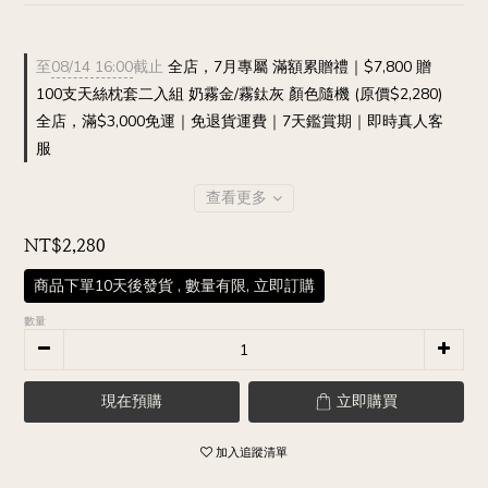
至
08/14 16:00
截止
全店，7月專屬 滿額累贈禮｜$7,800 贈
100支天絲枕套二入組 奶霧金/霧鈦灰 顏色隨機 (原價$2,280)
全店，滿$3,000免運｜免退貨運費｜7天鑑賞期｜即時真人客
服
查看更多
NT$2,280
商品下單10天後發貨 , 數量有限, 立即訂購
數量
現在預購
立即購買
加入追蹤清單