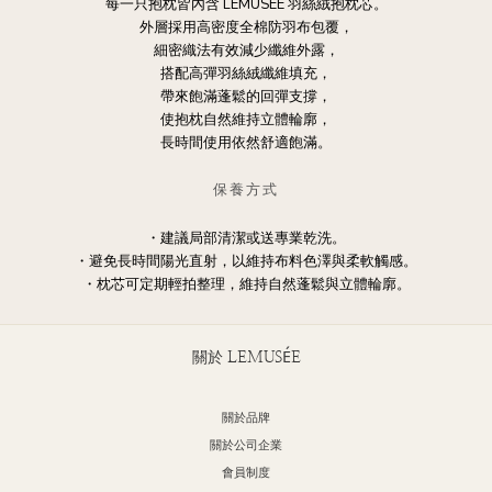
每一只抱枕皆內含 LEMUSÉE 羽絲絨抱枕芯。
外層採用高密度全棉防羽布包覆，
細密織法有效減少纖維外露，
搭配高彈羽絲絨纖維填充，
帶來飽滿蓬鬆的回彈支撐，
使抱枕自然維持立體輪廓，
長時間使用依然舒適飽滿。
保養方式
・建議局部清潔或送專業乾洗。
・避免長時間陽光直射，以維持布料色澤與柔軟觸感。
・枕芯可定期輕拍整理，維持自然蓬鬆與立體輪廓。
關於 LEMUSÉE
關於品牌
關於公司企業
會員制度