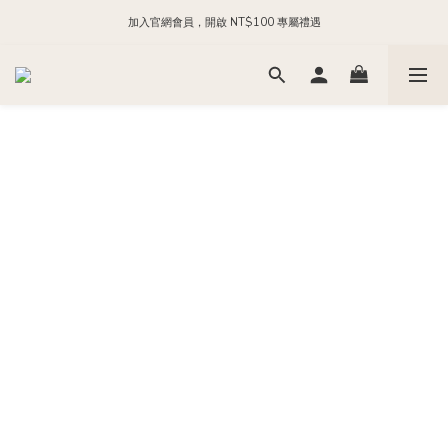
加入官網會員，開啟 NT$100 專屬禮遇
每日 24:00 前下單，現貨商品隔日出貨
加入官方 LINE，領取 NT$200 購物金
每日 24:00 前下單，現貨商品隔日出貨