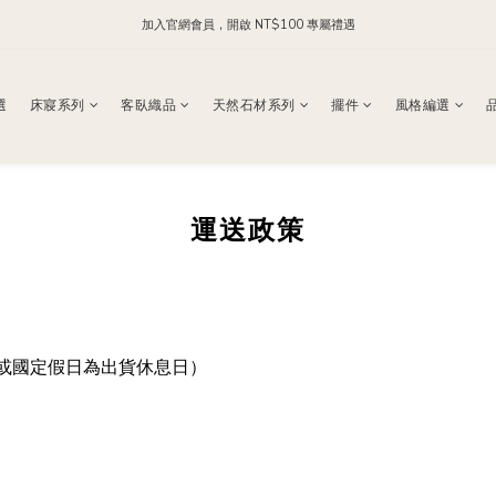
加入官網會員，開啟 NT$100 專屬禮遇
每日 24:00 前下單，現貨商品隔日出貨
加入官方 LINE，領取 NT$200 購物金
選
床寢系列
客臥織品
天然石材系列
擺件
風格編選
每日 24:00 前下單，現貨商品隔日出貨
運送政策
日或國定假日為出貨休息日）