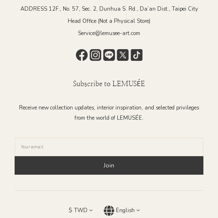
ADDRESS 12F., No. 57, Sec. 2, Dunhua S. Rd., Da’an Dist., Taipei City
Head Office (Not a Physical Store)
Service@lemusee-art.com
Subscribe to LEMUSÉE
Receive new collection updates, interior inspiration, and selected privileges
from the world of LEMUSÉE.
Join
$
TWD
English