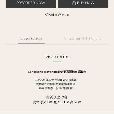
PREORDER NOW
BUY NOW
Add to Wishlist
Description
Shipping & Payment
Description
Sandstone Travertine砂岩洞石面紙盒 霧鈦灰
自然石紋與柔潤色調如同清晨薄霧，
使用時彷彿與自然間的溫柔相遇，
為家居增添一份恬靜與優雅。
材質 天然砂岩
25CM
13.5CM
9CM
尺寸
長
寬
高