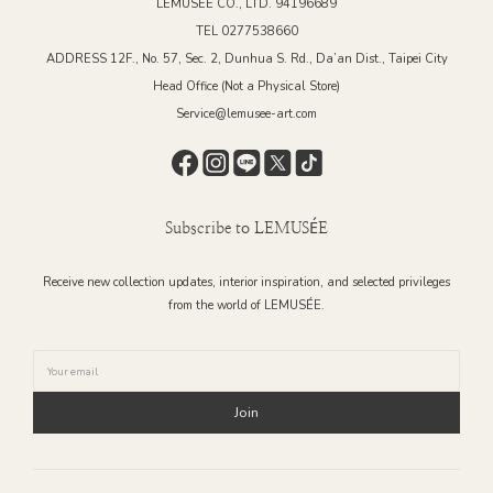
LEMUSEE CO., LTD. 94196689
TEL 0277538660
ADDRESS 12F., No. 57, Sec. 2, Dunhua S. Rd., Da’an Dist., Taipei City
Head Office (Not a Physical Store)
Service@lemusee-art.com
Subscribe to LEMUSÉE
Receive new collection updates, interior inspiration, and selected privileges
from the world of LEMUSÉE.
Join