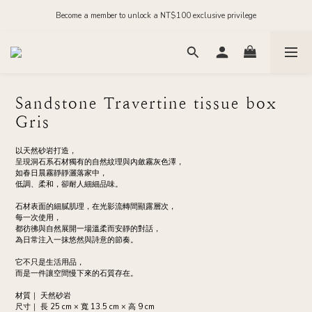
Order before midnight for next-day dispatch on in-stock items
Become a member to unlock a NT$100 exclusive privilege
Join our official LINE and receive NT$200 in store credit
Order before midnight for next-day dispatch on in-stock items
Sandstone Travertine tissue box
Gris
以天然砂岩打造，
呈現洞石系石材獨有的自然紋理與內斂霧灰色澤，
如春日晨霧靜靜灑落家中，
低調、柔和，卻耐人細細品味。
石材表面的細膩肌理，在光影流轉間顯露層次，
每一次使用，
都彷彿與自然展開一場溫柔而安靜的對話，
為日常注入一抹悠然與詩意的節奏。
它不只是生活用品，
而是一件讓空間慢下來的石質存在。
材質｜ 天然砂岩
尺寸｜ 長 25 cm × 寬 13.5 cm × 高 9 cm