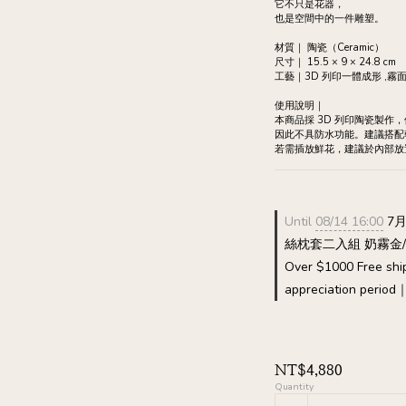
它不只是花器，
也是空間中的一件雕塑。
材質｜ 陶瓷（Ceramic）
尺寸｜ 15.5 × 9 × 24.8 cm
工藝｜3D 列印一體成形 ,
使用說明｜
本商品採 3D 列印陶瓷製作
因此不具防水功能。建議搭配
若需插放鮮花，建議於內部放
Until
08/14 16:00
7月
絲枕套二入組 奶霧金/霧鈦
Over $1000 Free shi
appreciation period
NT$4,880
Quantity