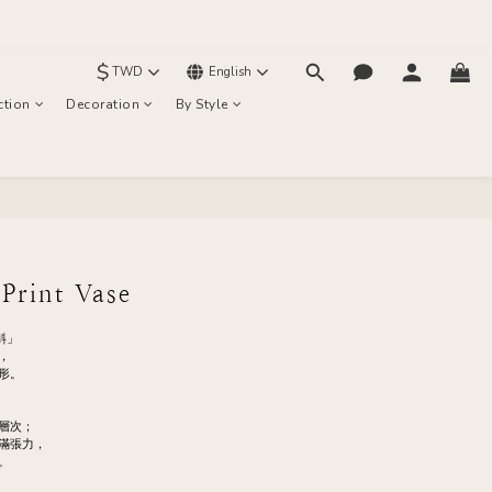
$
TWD
English
ction
Decoration
By Style
BUY NOW
Print Vase
斜」
，
形。
層次；
滿張力，
。