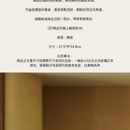
猶如比薩斜塔的風格，展現獨特的藝術美感。
不論是擺放於書桌，還是搭配花材，都能呈現法式美感。
讓藝術成為生活的一部分，帶來寧靜美好。
(3D商品均無上釉與防水)
材質：陶瓷
尺寸：15.5*9*24.8cm
注意事項：
商品之丈量尺寸與實際尺寸有些許誤差，一般於±3公分之內皆屬正常
燈光、螢幕顯示等原因可能會有色差，以實物為準