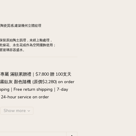
霧面陶瓷質感,建築幾何立體紋理
，保留原始陶土肌理，未經上釉處理，
乾燥花、永生花或作為空間擺飾使用；
置玻璃容器盛水。
專屬 滿額累贈禮｜$7,800 贈 100支天
灰 顏色隨機 (原價$2,280) on order
pping｜Free return shipping｜7-day
｜24-hour service on order
Show more