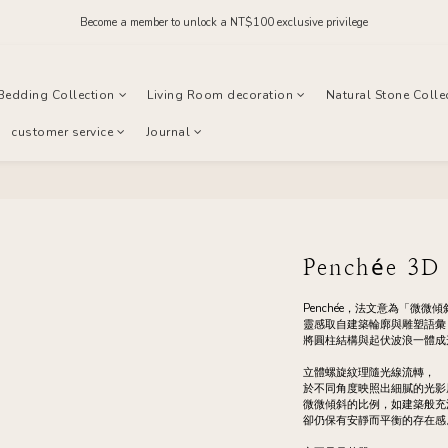
Order before midnight for next-day dispatch on in-stock items
Join our official LINE and receive NT$200 in store credit
Order before midnight for next-day dispatch on in-stock items
Bedding Collection
Living Room decoration
Natural Stone Colle
customer service
Journal
Penchée 3D 
Penchée，法文意為「微微傾
靈感取自建築輪廓與雕塑語彙
將圓柱結構與起伏波浪一體成
立體螺旋紋理隨光線流轉，
於不同角度映照出細膩的光影
微微傾斜的比例，如建築般充
卻仍保有安靜而平衡的存在感