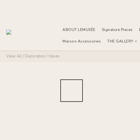
ABOUT LEMUSÉE
Signature Pieces
Maison Accessories
THE GALLERY
View All
/
Decoration
/
Vases