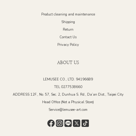
Product cleaning and maintenance
Shipping
Return
Contact Us
Privacy Policy
ABOUT US
LEMUSEE CO., LTD. 94196689
TEL 0277538660
ADDRESS 12F., No. 57, Sec. 2, Dunhua S. Rd., Da’an Dist., Taipei City
Head Office (Not a Physical Store)
Service@lemusee-art.com