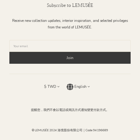
Subscribe to LEMUSÉE
Receive new collection updates, interior inspiration, and selected privileges
from the world of LEMUSÉE.
Join
$
TWD
English
提醒您，我們不會以電話或簡訊方式通知變更付款方式。
© LEMUSÉE 2024 洛憶股份有限公司｜Code 94196689