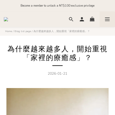
Order before midnight for next-day dispatch on in-stock items
Join our official LINE and receive NT$200 in store credit
Order before midnight for next-day dispatch on in-stock items
Home
/
Blog list page
/
為什麼越來越多人，開始重視「家裡的療癒感」？
為什麼越來越多人，開始重視
「家裡的療癒感」？
2026-01-21